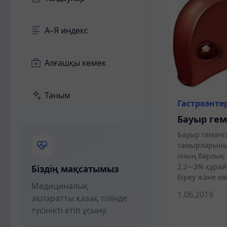
А–Я индекс
Алғашқы көмек
Таным
Гастроэнте
Бауыр ге
Бауыр геманг
тамырларының
оның барлық қ
2,2–-3% құрай
Біздің мақсатымыз
біреу және кө
Медициналық
1.06.2019
ақпаратты қазақ тілінде
түсінікті етіп ұсыну.