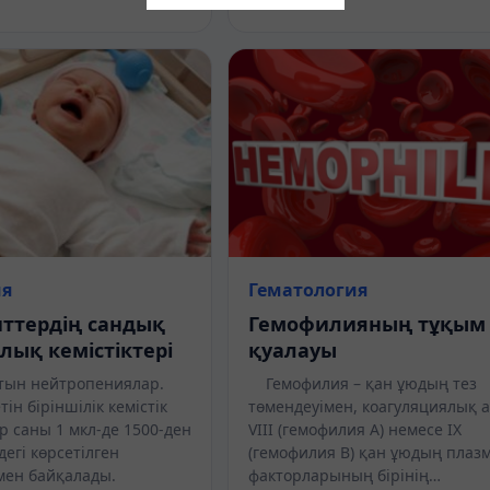
ия
Гематология
ттердің сандық
Гемофилияның тұқым
лық кемістіктері
қуалауы
тын нейтропениялар.
Гемофилия – қан ұюдың тез
ін біріншілік кемістік
төмендеуімен, коагуляциялық а
р саны 1 мкл-де 1500-ден
VIII (гемофилия А) немесе IX
дегі көрсетілген
(гемофилия В) қан ұюдың плаз
ен байқалады.
факторларының бірінің…