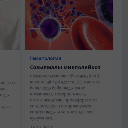
Гематология
Созылмалы миелолейкоз
Созылмалы миелолейкоздың (СМЛ)
ювенильді түрі әдетте, 2-3 жастағы
кіліксіз
балаларда байқалады және
еде,
анемиялық, геморрагиялық,
розды
интоксикациялқ, пролиферативті
қ
синдромдарың қосарлануымен
ындағы
сипатталады. Ане мнезінде, жиі
ауруханаға…
16.11.2018