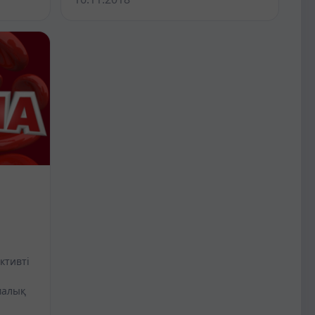
ктивті
малық