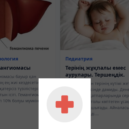
рология
Педиатрия
мангиомасы
Терінің жұқпалы емес
аурулары. Тершеңдік.
иомасы бауыр қан
 ең жиі кездесетін
Ыстықтау мен терінің күтімі жет
атерсіз түзілістерінің
болу нәтижесінде дамиды. Ден
тын ісігі. Гемангиомалар
мойын тері қатпарларында се
п 10% болуы мүмкін.…
сұйықтыққа толы көптеген ұса
көпіршіктер шығады. Айналас
тері өзгермйді.…
16.11.2018