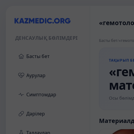
«гемотоло
ДЕНСАУЛЫҚ БӨЛІМДЕРІ
Басты бет
/
«гемото
Басты бет
ТАҚЫРЫП БЕ
«ге
Аурулар
мат
Симптомдар
Осы бөлімд
Дәрілер
Материал
Талдаулар