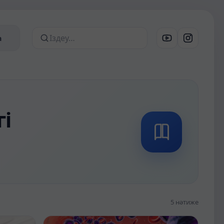
а
Сайттан іздеу
гі
5 нәтиже