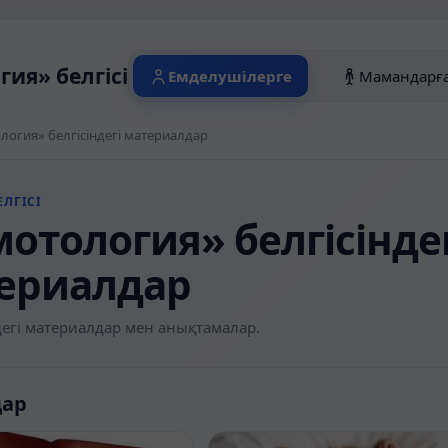
гия» белгісіндегі материалдар
Емделушілерге
Мамандарғ
логия» белгісіндегі материалдар
ЛГІСІ
мотология» белгісінде
ериалдар
егі материалдар мен анықтамалар.
дар