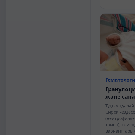
Гематолог
Гранулоци
және сапа
Тұқым қуалай
Сирек кездесет
(нейтрофилде
төмен), төмен
варианттарым